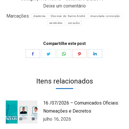
Deixe um comentário
Marcações:
diadema
Diocese de Santo André
imaculada conceição
seminário
vocacão
Compartilhe este post
Share
Share
Share
Share
Share
on
on
on
on
on
Facebook
Twitter
WhatsApp
Pinterest
LinkedIn
Itens relacionados
16 /07/2026 – Comunicados Oficiais:
Nomeações e Decretos
julho 16, 2026