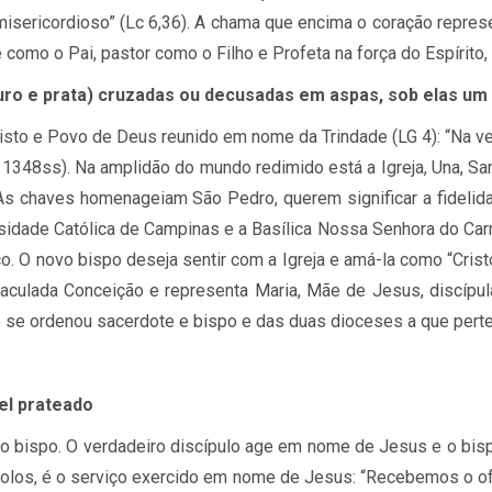
mi­se­ri­cor­di­oso” (Lc 6,36). A chama que en­cima o co­ra­ção re­pre­s
e como o Pai, pas­tor como o Fi­lho e Pro­feta na força do Es­pí­rito,
o e prata) cru­za­das ou de­cu­sa­das em as­pas, sob elas um
 Cristo e Povo de Deus reu­nido em nome da Trin­dade (
LG
4): “Na v
1348ss). Na am­pli­dão do mundo re­di­mido está a Igreja, Una, Santa,
s cha­ves ho­me­na­geiam São Pe­dro, que­rem sig­ni­fi­car a fi­de­li­d
ver­si­dade Ca­tó­lica de Cam­pi­nas e a Ba­sí­lica Nossa Se­nhora do
co. O novo bispo de­seja sen­tir com a Igreja e amá-la como “Cristo
ma­cu­lada Con­cei­ção e re­pre­senta Ma­ria, Mãe de Je­sus, dis­cí­pu
e se or­de­nou sa­cer­dote e bispo e das duas di­o­ce­ses a que per­te
el pra­te­ado
al do bispo. O ver­da­deiro dis­cí­pulo age em nome de Je­sus e o bisp
­los, é o ser­viço exer­cido em nome de Je­sus: “Re­ce­be­mos o ofí