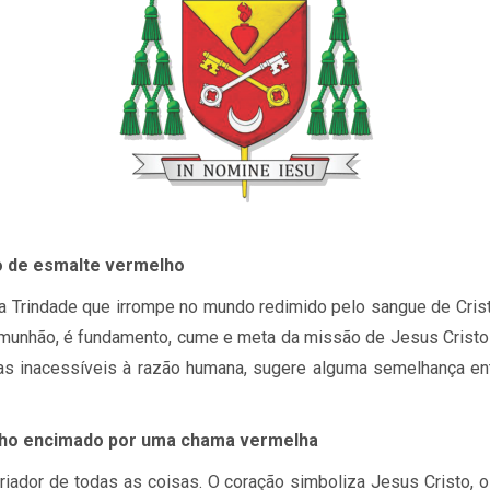
 de es­malte ver­me­lho
iza a Trin­dade que ir­rompe no mundo re­di­mido pelo san­gue de Cris
 co­mu­nhão, é fun­da­mento, cume e meta da mis­são de Je­sus Crist
 ina­ces­sí­veis à ra­zão hu­mana, su­gere al­guma se­me­lhança en­
­lho en­ci­mado por uma chama ver­me­lha
Cri­a­dor de to­das as coi­sas. O co­ra­ção sim­bo­liza Je­sus Cristo