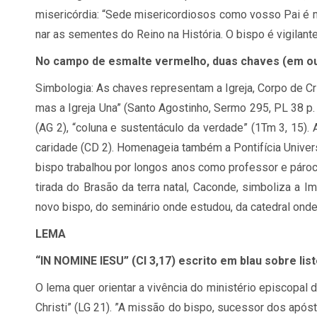
mi­se­ri­cór­dia: “Sede mi­se­ri­cor­di­o­sos como vosso Pai é 
nar as se­men­tes do Reino na His­tó­ria. O bispo é vi­gi­lant
No campo de es­malte ver­me­lho, duas cha­ves (em our
Sim­bo­lo­gia: As cha­ves re­pre­sen­tam a Igreja, Corpo de
mas a Igreja Una” (Santo Agos­ti­nho, Sermo 295,
PL
38 p. 
(
AG
2), “co­luna e sus­ten­tá­culo da ver­dade” (1Tm 3, 15). A
ca­ri­dade (
CD
2). Ho­me­na­geia tam­bém a Pon­ti­fí­cia Uni­
bispo tra­ba­lhou por lon­gos anos como pro­fes­sor e pá­ro
ti­rada do Bra­são da terra na­tal, Ca­conde, sim­bo­liza a I
novo bispo, do se­mi­ná­rio onde es­tu­dou, da ca­te­dral ond
LEMA
“
IN
NOMINE
IESU
” (Cl 3,17) es­crito em blau so­bre lis­t
O lema quer ori­en­tar a vi­vên­cia do mi­nis­té­rio epis­co­p
Ch­risti” (
LG
21). ”A mis­são do bispo, su­ces­sor dos após­to