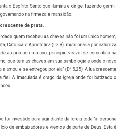
enta o Es­pí­rito Santo que ilu­mina e di­rige, fa­zendo ger­mi­
 go­ver­nando na fir­meza e man­si­dão.
 cres­cente de prata.
er­dade quem re­ce­beu as cha­ves não foi um único ho­mem,
 Ca­tó­lica e Apos­tó­lica (
LG
8), mis­si­o­ná­ria por na­tu­reza
ade ao pri­mado ro­mano, prin­cí­pio vi­sí­vel de co­mu­nhão na
 Carmo, que tem as cha­ves em sua sim­bo­lo­gia e onde o novo
 a amou e se en­tre­gou por ela” (Ef 5,25). A lua cres­cente
la fiel. A Ima­cu­lada é orago da igreja onde foi ba­ti­zado o
n­ceu.
o foi in­ves­tido para agir di­ante da Igreja toda “in per­sona
­cio de em­bai­xa­do­res e vi­e­mos da parte de Deus. Esta é