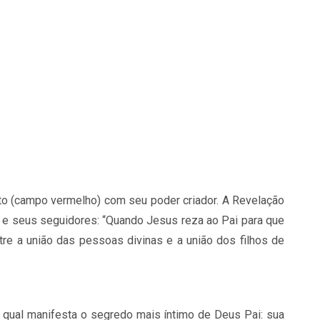
to (campo ver­me­lho) com seu po­der cri­a­dor. A Re­ve­la­ção
o e seus se­gui­do­res: “Quando Je­sus reza ao Pai para que
tre a união das pes­soas di­vi­nas e a união dos fi­lhos de
, o qual ma­ni­festa o se­gredo mais ín­timo de Deus Pai: sua