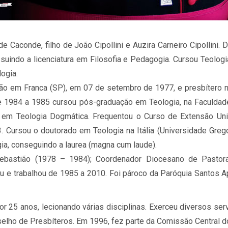
e Caconde, filho de João Cipollini e Auzira Carneiro Cipollin
suindo a licenciatura em Filosofia e Pedagogia. Cursou Teolog
ogia.
ão em Franca (SP), em 07 de setembro de 1977, e presbítero n
e 1984 a 1985 cursou pós-graduação em Teologia, na Faculdad
em Teologia Dogmática. Frequentou o Curso de Extensão Unive
3. Cursou o doutorado em Teologia na Itália (Universidade Greg
a, conseguindo a laurea (magna cum laude).
ebastião (1978 – 1984); Coordenador Diocesano de Pastora
nou e trabalhou de 1985 a 2010. Foi pároco da Paróquia Santo
25 anos, lecionando várias disciplinas. Exerceu diversos servi
lho de Presbíteros. Em 1996, fez parte da Comissão Central do