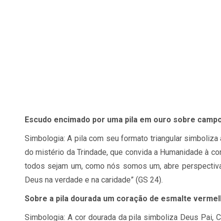
Es­cudo en­ci­mado por uma pila em ouro so­bre campo
Sim­bo­lo­gia: A pila com seu for­mato tri­an­gu­lar sim­bo­l
do mis­té­rio da Trin­dade, que con­vida a Hu­ma­ni­dade à
to­dos se­jam um, como nós so­mos um, abre pers­pec­ti­vas
Deus na ver­dade e na ca­ri­dade” (
GS
24).
So­bre a pila dou­rada um co­ra­ção de es­malte ver­me
Sim­bo­lo­gia: A cor dou­rada da pila sim­bo­liza Deus Pai, 