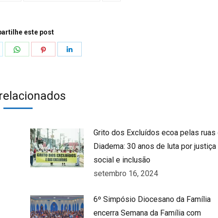
rtilhe este post
hare
Share
Share
Share
n
on
on
on
k
witter
WhatsApp
Pinterest
LinkedIn
 relacionados
Grito dos Excluídos ecoa pelas ruas
Diadema: 30 anos de luta por justiça
social e inclusão
setembro 16, 2024
6º Simpósio Diocesano da Família
encerra Semana da Família com