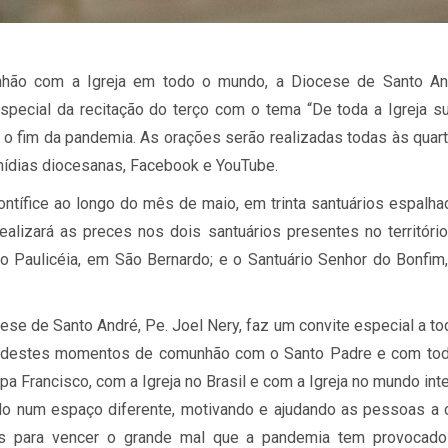
hão com a Igreja em todo o mundo, a Diocese de Santo An
ecial da recitação do terço com o tema “De toda a Igreja s
r o fim da pandemia. As orações serão realizadas todas às quar
mídias diocesanas, Facebook e YouTube.
tífice ao longo do mês de maio, em trinta santuários espalh
alizará as preces nos dois santuários presentes no territóri
o Paulicéia, em São Bernardo; e o Santuário Senhor do Bonfim
ese de Santo André, Pe. Joel Nery, faz um convite especial a t
em destes momentos de comunhão com o Santo Padre e com tod
a Francisco, com a Igreja no Brasil e com a Igreja no mundo inte
do num espaço diferente, motivando e ajudando as pessoas a 
ças para vencer o grande mal que a pandemia tem provocado