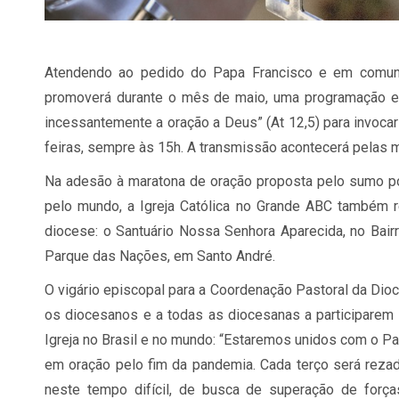
Atendendo ao pedido do Papa Francisco e em comun
promoverá durante o mês de maio, uma programação esp
incessantemente a oração a Deus” (At 12,5) para invoca
feiras, sempre às 15h. A transmissão acontecerá pelas 
Na adesão à maratona de oração proposta pelo sumo pon
pelo mundo, a Igreja Católica no Grande ABC também re
diocese: o Santuário Nossa Senhora Aparecida, no Bairr
Parque das Nações, em Santo André.
O vigário episcopal para a Coordenação Pastoral da Dioc
os diocesanos e a todas as diocesanas a participar
Igreja no Brasil e no mundo: “Estaremos unidos com o Pap
em oração pelo fim da pandemia. Cada terço será reza
neste tempo difícil, de busca de superação de for