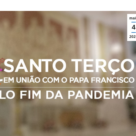
mai
4
202