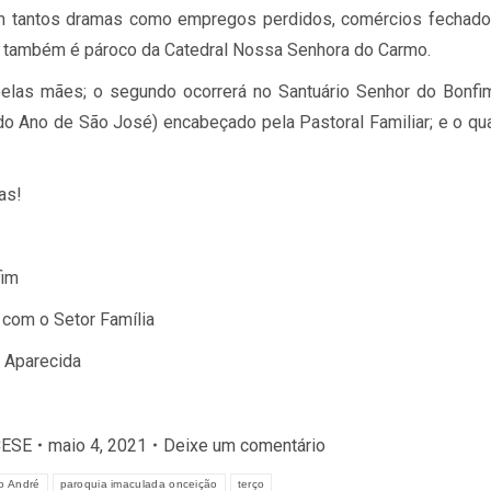
ém tantos dramas como empregos perdidos, comércios fechado
ue também é pároco da Catedral Nossa Senhora do Carmo.
pelas mães; o segundo ocorrerá no Santuário Senhor do Bonfi
 do Ano de São José) encabeçado pela Pastoral Familiar; e o qu
as!
fim
 com o Setor Família
a Aparecida
CESE
maio 4, 2021
Deixe um comentário
o André
paroquia imaculada onceição
terço