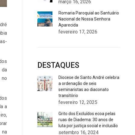
março 16, 2026
Romaria Paroquial ao Santuário
Nacional de Nossa Senhora
dré
Aparecida
fevereiro 17, 2026
ubia
tas-
ados
DESTAQUES
o da
Diocese de Santo André celebra
, no
a ordenação de seis
seminaristas ao diaconato
transitório
odos
fevereiro 12, 2025
a a
Grito dos Excluídos ecoa pelas
iro,
ruas de Diadema: 30 anos de
orar
luta por justiça social e inclusão
 na
setembro 16, 2024