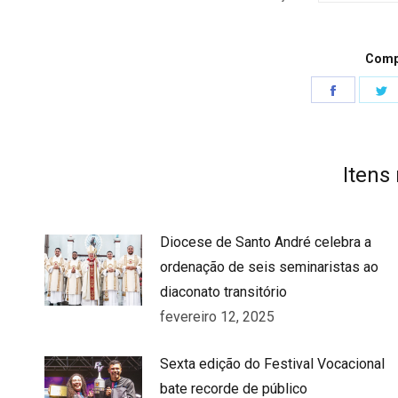
Compa
Share
S
on
o
Faceboo
T
Itens
Diocese de Santo André celebra a
ordenação de seis seminaristas ao
diaconato transitório
fevereiro 12, 2025
Sexta edição do Festival Vocacional
bate recorde de público