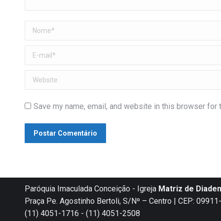
Nome *
E-mail *
Website
Save my name, email, and website in this browser for 
Postar Comentário
Paróquia Imaculada Conceição - Igreja
Matriz de Diade
Praça Pe. Agostinho Bertoli, S/Nº – Centro | CEP: 0991
(11) 4051-1716 - (11) 4051-2508