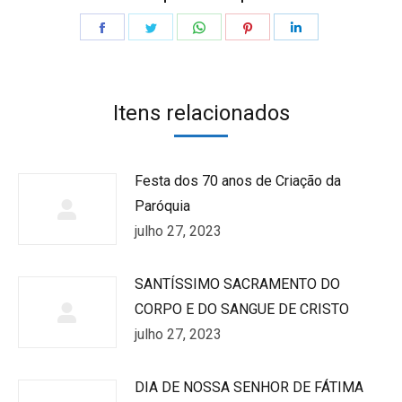
Share
Share
Share
Share
Share
on
on
on
on
on
Facebook
Twitter
WhatsApp
Pinterest
LinkedIn
Itens relacionados
Festa dos 70 anos de Criação da
Paróquia
julho 27, 2023
SANTÍSSIMO SACRAMENTO DO
CORPO E DO SANGUE DE CRISTO
julho 27, 2023
DIA DE NOSSA SENHOR DE FÁTIMA