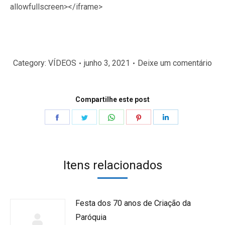
allowfullscreen></iframe>
Category:
VÍDEOS
junho 3, 2021
Deixe um comentário
Compartilhe este post
Share
Share
Share
Share
Share
on
on
on
on
on
Facebook
Twitter
WhatsApp
Pinterest
LinkedIn
Itens relacionados
Festa dos 70 anos de Criação da
Paróquia