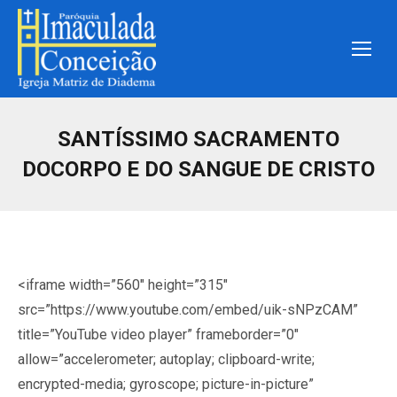
SANTÍSSIMO SACRAMENTO
DOCORPO E DO SANGUE DE CRISTO
<iframe width=”560″ height=”315″
src=”https://www.youtube.com/embed/uik-sNPzCAM”
title=”YouTube video player” frameborder=”0″
allow=”accelerometer; autoplay; clipboard-write;
encrypted-media; gyroscope; picture-in-picture”