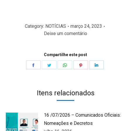
Category:
NOTÍCIAS
março 24, 2023
Deixe um comentário
Compartilhe este post
Share
Share
Share
Share
Share
on
on
on
on
on
Facebook
Twitter
WhatsApp
Pinterest
LinkedIn
Itens relacionados
16 /07/2026 – Comunicados Oficiais:
Nomeações e Decretos