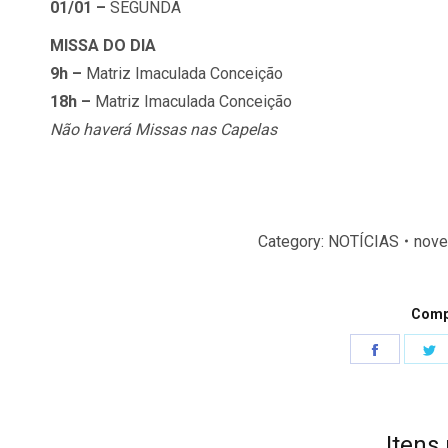
01/01 –
SEGUNDA
MISSA DO DIA
9h –
Matriz Imaculada Conceição
18h –
Matriz Imaculada Conceição
Não haverá Missas nas Capelas
Category:
NOTÍCIAS
nove
Compa
Share
S
on
o
Faceboo
T
Itens