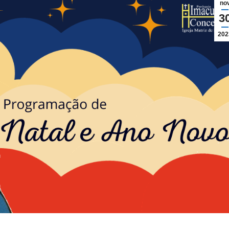
no
3
202