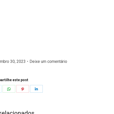
mbro 30, 2023
Deixe um comentário
rtilhe este post
hare
Share
Share
Share
n
on
on
on
k
witter
WhatsApp
Pinterest
LinkedIn
 relacionados