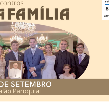
se
8
202