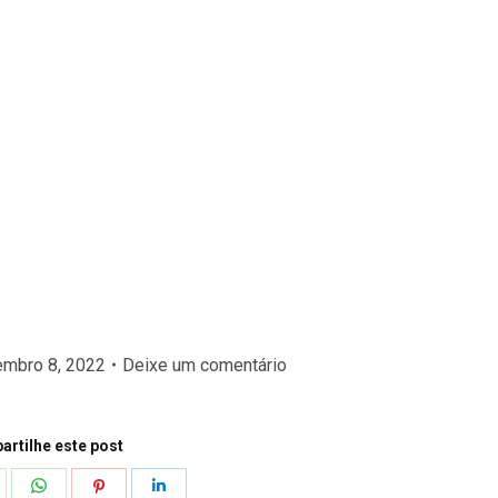
embro 8, 2022
Deixe um comentário
rtilhe este post
hare
Share
Share
Share