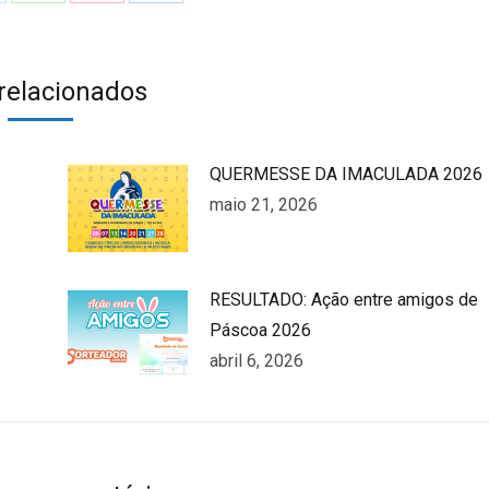
n
on
on
on
k
witter
WhatsApp
Pinterest
LinkedIn
 relacionados
QUERMESSE DA IMACULADA 2026
maio 21, 2026
RESULTADO: Ação entre amigos de
Páscoa 2026
abril 6, 2026