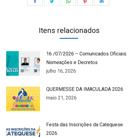
Share
Share
Share
Share
Share
on
on
on
on
on
Facebook
Twitter
WhatsApp
Pinterest
LinkedIn
Itens relacionados
16 /07/2026 – Comunicados Oficiais:
Nomeações e Decretos
julho 16, 2026
QUERMESSE DA IMACULADA 2026
maio 21, 2026
Festa das Inscrições da Catequese
2026