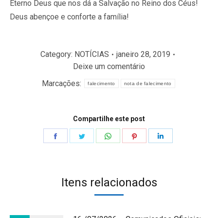
Eterno Deus que nos dá a Salvação no Reino dos Céus!
Deus abençoe e conforte a família!
Category:
NOTÍCIAS
janeiro 28, 2019
Deixe um comentário
Marcações:
falecimento
nota de falecimento
Compartilhe este post
Share
Share
Share
Share
Share
on
on
on
on
on
Facebook
Twitter
WhatsApp
Pinterest
LinkedIn
Itens relacionados