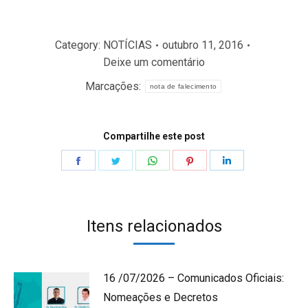
Category:
NOTÍCIAS
outubro 11, 2016
Deixe um comentário
Marcações:
nota de falecimento
Compartilhe este post
Share
Share
Share
Share
Share
on
on
on
on
on
Facebook
Twitter
WhatsApp
Pinterest
LinkedIn
Itens relacionados
16 /07/2026 – Comunicados Oficiais:
Nomeações e Decretos