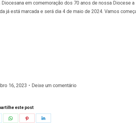
ia Diocesana em comemoração dos 70 anos de nossa Diocese a
da já está marcada e será dia 4 de maio de 2024. Vamos começa
bro 16, 2023
Deixe um comentário
rtilhe este post
hare
Share
Share
Share
n
on
on
on