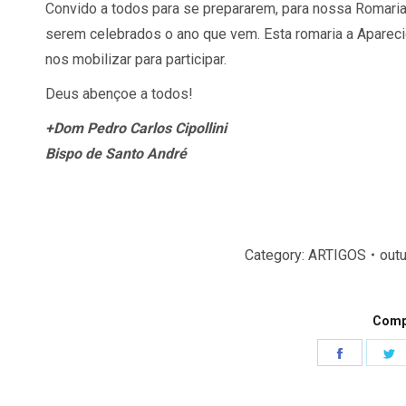
Convido a todos para se prepararem, para nossa Romar
serem celebrados o ano que vem. Esta romaria a Apareci
nos mobilizar para participar.
Deus abençoe a todos!
+Dom Pedro Carlos Cipollini
Bispo de Santo André
Category:
ARTIGOS
outu
Compa
Share
S
on
o