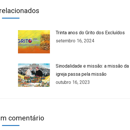
k
witter
WhatsApp
Pinterest
LinkedIn
 relacionados
Trinta anos do Grito dos Excluídos
setembro 16, 2024
Sinodalidade e missão: a missão da
igreja passa pela missão
outubro 16, 2023
um comentário