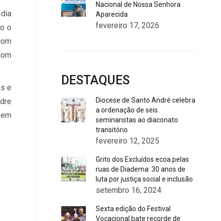
Nacional de Nossa Senhora
 dia
Aparecida
fevereiro 17, 2026
do o
 com
 com
DESTAQUES
os e
Diocese de Santo André celebra
adre
a ordenação de seis
e em
seminaristas ao diaconato
transitório
fevereiro 12, 2025
Grito dos Excluídos ecoa pelas
ruas de Diadema: 30 anos de
luta por justiça social e inclusão
setembro 16, 2024
Sexta edição do Festival
Vocacional bate recorde de