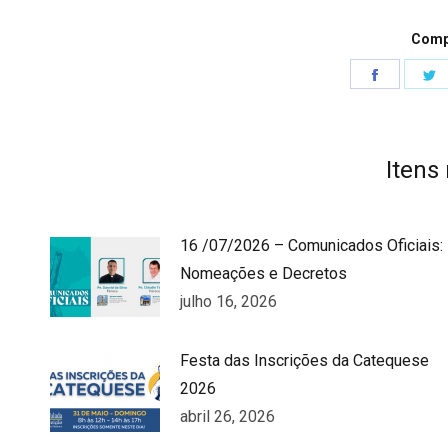
Compa
Share
S
on
o
Faceboo
T
Itens
16 /07/2026 – Comunicados Oficiais:
Nomeações e Decretos
julho 16, 2026
Festa das Inscrições da Catequese
2026
abril 26, 2026