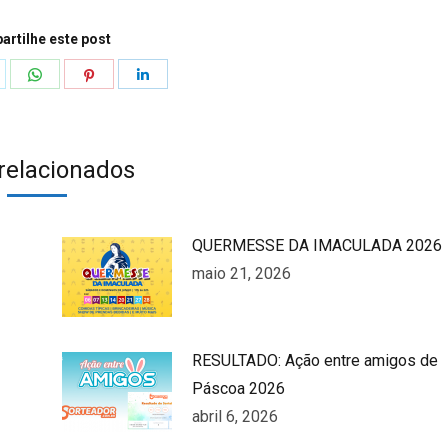
rtilhe este post
hare
Share
Share
Share
n
on
on
on
k
witter
WhatsApp
Pinterest
LinkedIn
 relacionados
QUERMESSE DA IMACULADA 2026
maio 21, 2026
RESULTADO: Ação entre amigos de
Páscoa 2026
abril 6, 2026