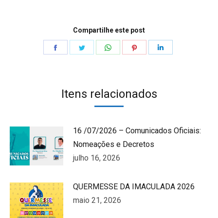
Compartilhe este post
Share
Share
Share
Share
Share
on
on
on
on
on
Facebook
Twitter
WhatsApp
Pinterest
LinkedIn
Itens relacionados
16 /07/2026 – Comunicados Oficiais:
Nomeações e Decretos
julho 16, 2026
QUERMESSE DA IMACULADA 2026
maio 21, 2026