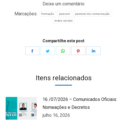
Deixe um comentário
Marcações:
formação
pascom
pastoral da comunicação
redes sociais
Compartilhe este post
Share
Share
Share
Share
Share
on
on
on
on
on
Facebook
Twitter
WhatsApp
Pinterest
LinkedIn
Itens relacionados
16 /07/2026 – Comunicados Oficiais:
Nomeações e Decretos
julho 16, 2026