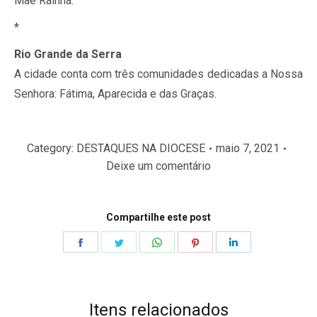
Mãe Rainha.
*
Rio Grande da Serra
A cidade conta com três comunidades dedicadas a Nossa
Senhora: Fátima, Aparecida e das Graças.
Category:
DESTAQUES NA DIOCESE
maio 7, 2021
Deixe um comentário
Compartilhe este post
Share
Share
Share
Share
Share
on
on
on
on
on
Facebook
Twitter
WhatsApp
Pinterest
LinkedIn
Itens relacionados