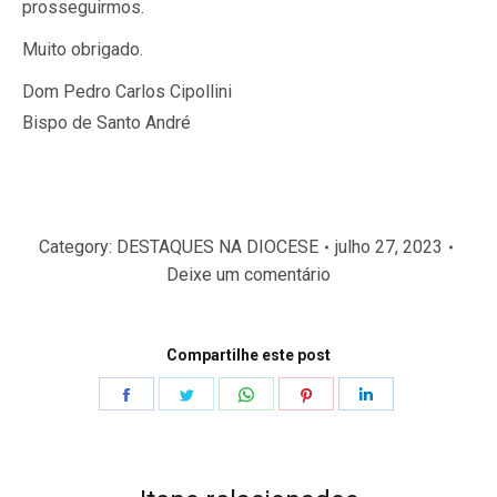
prosseguirmos.
Muito obrigado.
Dom Pedro Carlos Cipollini
Bispo de Santo André
Category:
DESTAQUES NA DIOCESE
julho 27, 2023
Deixe um comentário
Compartilhe este post
Share
Share
Share
Share
Share
on
on
on
on
on
Facebook
Twitter
WhatsApp
Pinterest
LinkedIn