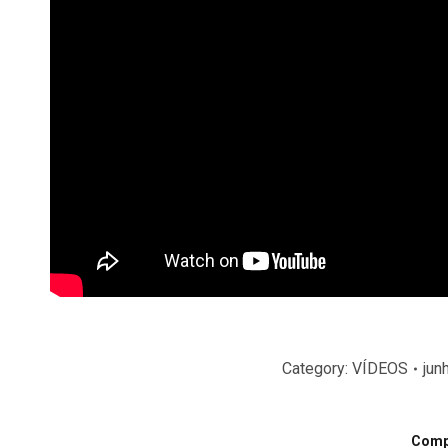
Category:
VÍDEOS
jun
Compa