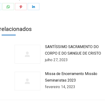
hare
Share
Share
Share
n
on
on
on
k
witter
WhatsApp
Pinterest
LinkedIn
 relacionados
SANTÍSSIMO SACRAMENTO DO
CORPO E DO SANGUE DE CRISTO
julho 27, 2023
Missa de Encerramento Missão
Seminaristas 2023
fevereiro 14, 2023