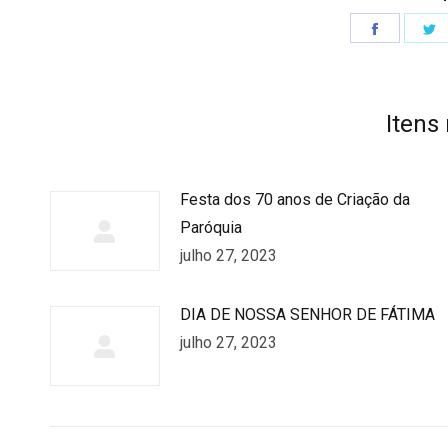
Share
S
on
o
Faceboo
T
Itens
Festa dos 70 anos de Criação da
Paróquia
julho 27, 2023
DIA DE NOSSA SENHOR DE FÁTIMA
julho 27, 2023