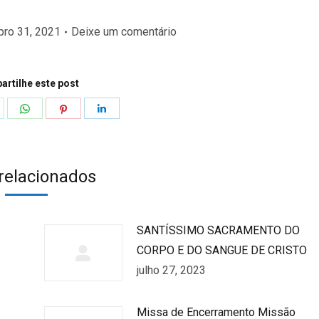
bro 31, 2021
Deixe um comentário
rtilhe este post
hare
Share
Share
Share
n
on
on
on
k
witter
WhatsApp
Pinterest
LinkedIn
 relacionados
SANTÍSSIMO SACRAMENTO DO
CORPO E DO SANGUE DE CRISTO
julho 27, 2023
Missa de Encerramento Missão