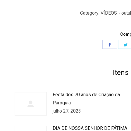
Category:
VÍDEOS
outu
Compa
Share
S
on
o
Faceboo
T
Itens
Festa dos 70 anos de Criação da
Paróquia
julho 27, 2023
DIA DE NOSSA SENHOR DE FÁTIMA