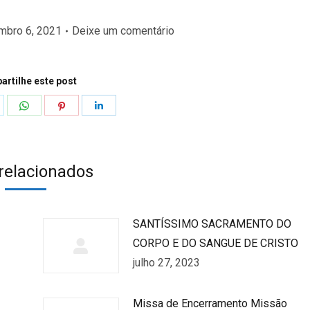
mbro 6, 2021
Deixe um comentário
rtilhe este post
hare
Share
Share
Share
n
on
on
on
k
witter
WhatsApp
Pinterest
LinkedIn
 relacionados
SANTÍSSIMO SACRAMENTO DO
CORPO E DO SANGUE DE CRISTO
julho 27, 2023
Missa de Encerramento Missão