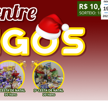
no
1
202