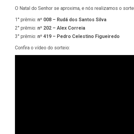
O Natal do Senhor se aproxima, e nós realizamos o sort
1° prêmio:
nº 008 – Rudá dos Santos Silva
2° prêmio:
nº 202 – Alex Correia
3° prêmio:
nº 419 – Pedro Celestino Figueiredo
Confira o vídeo do sorteio: