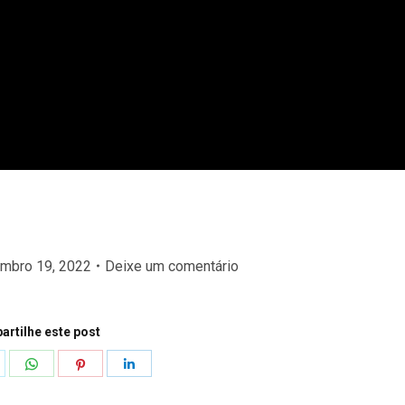
mbro 19, 2022
Deixe um comentário
rtilhe este post
hare
Share
Share
Share
n
on
on
on