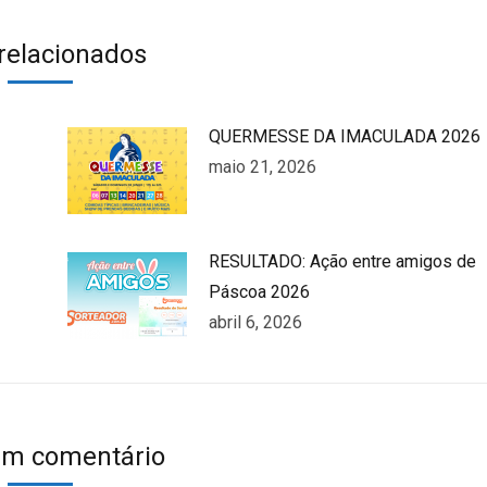
k
witter
WhatsApp
Pinterest
LinkedIn
 relacionados
QUERMESSE DA IMACULADA 2026
maio 21, 2026
RESULTADO: Ação entre amigos de
Páscoa 2026
abril 6, 2026
um comentário