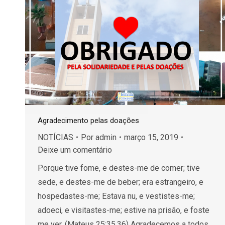
Agradecimento pelas doações
NOTÍCIAS
Por
admin
março 15, 2019
Deixe um comentário
Porque tive fome, e destes-me de comer; tive
sede, e destes-me de beber; era estrangeiro, e
hospedastes-me; Estava nu, e vestistes-me;
adoeci, e visitastes-me; estive na prisão, e foste
me ver. (Mateus 25:35,36) Agradecemos a todos