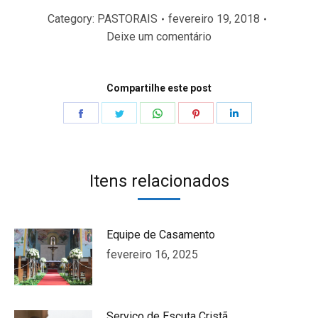
Category:
PASTORAIS
fevereiro 19, 2018
Deixe um comentário
Compartilhe este post
Share
Share
Share
Share
Share
on
on
on
on
on
Facebook
Twitter
WhatsApp
Pinterest
LinkedIn
Itens relacionados
Equipe de Casamento
fevereiro 16, 2025
Serviço de Escuta Cristã