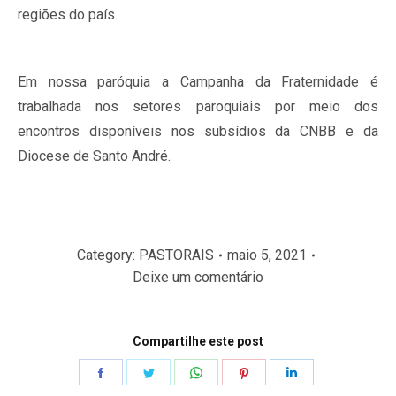
regiões do país.
Em nossa paróquia a Campanha da Fraternidade é
trabalhada nos setores paroquiais por meio dos
encontros disponíveis nos subsídios da CNBB e da
Diocese de Santo André.
Category:
PASTORAIS
maio 5, 2021
Deixe um comentário
Compartilhe este post
Share
Share
Share
Share
Share