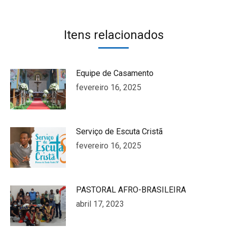
on
on
on
on
on
Facebook
Twitter
WhatsApp
Pinterest
LinkedIn
Itens relacionados
Equipe de Casamento
fevereiro 16, 2025
Serviço de Escuta Cristã
fevereiro 16, 2025
PASTORAL AFRO-BRASILEIRA
abril 17, 2023